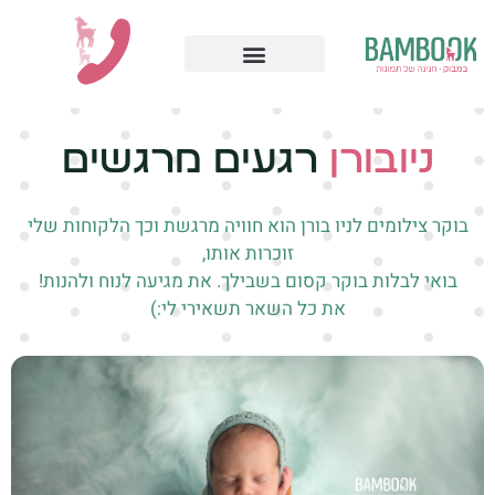
ר
ניובורן
ג
ע
י
ם
מ
ר
ג
ש
י
ם
בוקר צילומים לניו בורן הוא חוויה מרגשת וכך הלקוחות שלי
זוכרות אותו,
בואי לבלות בוקר קסום בשבילך. את מגיעה לנוח ולהנות!
את כל השאר תשאירי לי:)