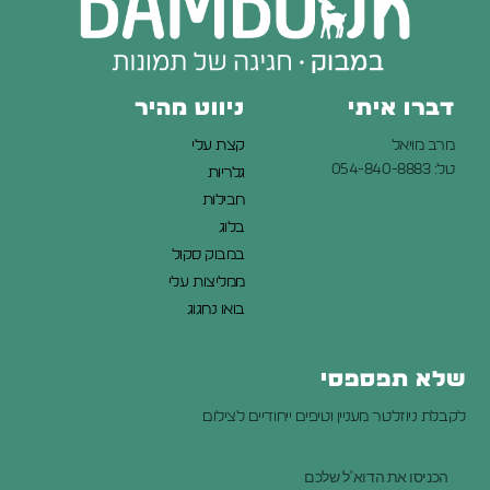
דברו איתי
ניווט מהיר
מרב מויאל
קצת עלי
טל: 054-840-8883
גלריות
חבילות
בלוג
במבוק סקול
ממליצות עלי
בואו נחגוג
שלא תפספסי
לקבלת ניוזלטר מעניין וטיפים ייחודיים לצילום